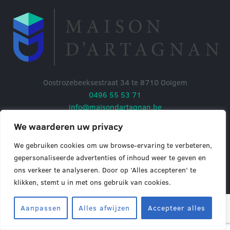
Oostrozebeeksestraat 34 te 8710 Ooigem
0496 55 53 71
info@maisondartagnan.be
We waarderen uw privacy
ON: BTW BE 0628.907.022
Privacy policy
| Powered by
Expertmedia
We gebruiken cookies om uw browse-ervaring te verbeteren,
gepersonaliseerde advertenties of inhoud weer te geven en
ons verkeer te analyseren. Door op ‘Alles accepteren’ te
klikken, stemt u in met ons gebruik van cookies.
Aanpassen
Alles afwijzen
Accepteer alles