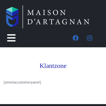
Klantzone
[ameliacustomerpanel]