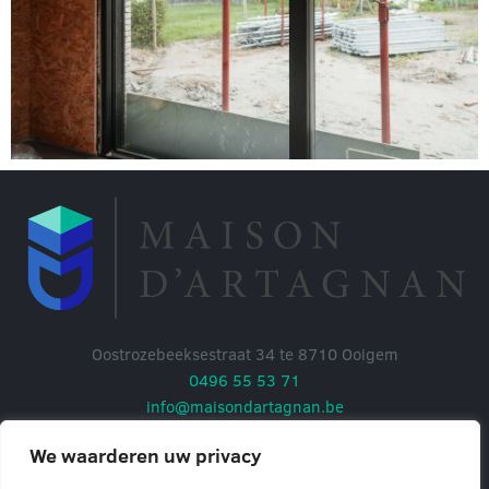
Oostrozebeeksestraat 34 te 8710 Ooigem
0496 55 53 71
info@maisondartagnan.be
We waarderen uw privacy
ON: BTW BE 0628.907.022
Privacy policy
| Powered by
Expertmedia